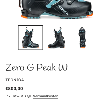
Zero G Peak W
VERKÄUFER
TECNICA
Normaler
€800,00
Preis
inkl. MwSt. zzgl.
Versandkosten