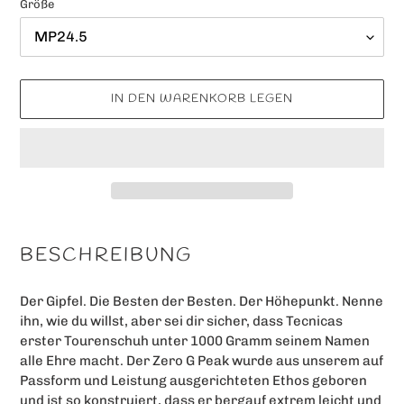
Größe
IN DEN WARENKORB LEGEN
Produkt
wird
BESCHREIBUNG
zum
Warenkorb
Der Gipfel. Die Besten der Besten. Der Höhepunkt. Nenne
hinzugefügt
ihn, wie du willst, aber sei dir sicher, dass Tecnicas
erster Tourenschuh unter 1000 Gramm seinem Namen
alle Ehre macht. Der Zero G Peak wurde aus unserem auf
Passform und Leistung ausgerichteten Ethos geboren
und ist so konstruiert, dass er bergauf extrem leicht und