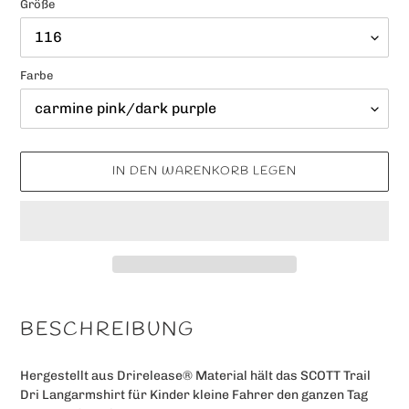
Größe
Farbe
IN DEN WARENKORB LEGEN
Produkt
wird
BESCHREIBUNG
zum
Warenkorb
Hergestellt aus Drirelease® Material hält das SCOTT Trail
hinzugefügt
Dri Langarmshirt für Kinder kleine Fahrer den ganzen Tag