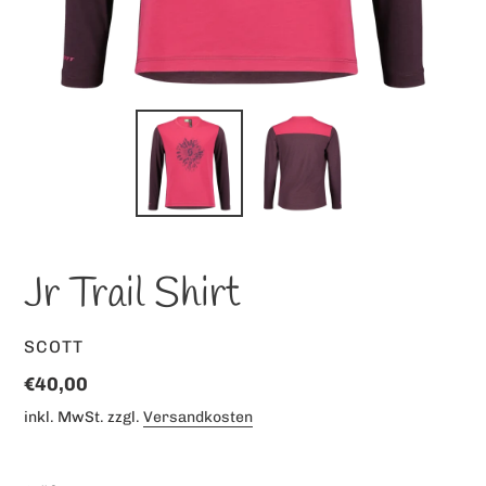
Jr Trail Shirt
VERKÄUFER
SCOTT
Normaler
€40,00
Preis
inkl. MwSt. zzgl.
Versandkosten