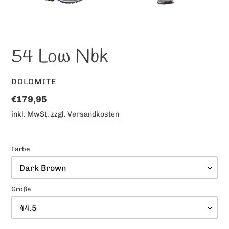
VORHERIGER
NÄC
SCHIEBER
SCHI
54 Low Nbk
VERKÄUFER
DOLOMITE
Normaler
€179,95
Preis
inkl. MwSt. zzgl.
Versandkosten
Farbe
Größe