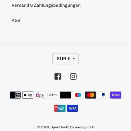
Versand & Zahlungsbedingungen
AGB
W
EUR €
Ä
H
Facebook
Instagram
R
U
N
Zahlungsarten
G
© 2026,
Sport Raith
by
novolytics®️