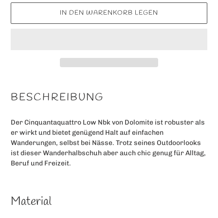
IN DEN WARENKORB LEGEN
Produkt
wird
BESCHREIBUNG
zum
Warenkorb
Der Cinquantaquattro Low Nbk von Dolomite ist robuster als
hinzugefügt
er wirkt und bietet genügend Halt auf einfachen
Wanderungen, selbst bei Nässe. Trotz seines Outdoorlooks
ist dieser Wanderhalbschuh aber auch chic genug für Alltag,
Beruf und Freizeit.
Material