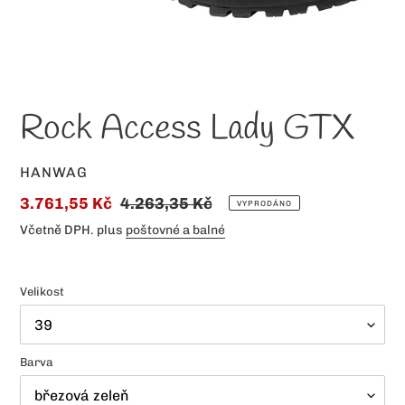
Rock Access Lady GTX
PRODAVAČ
HANWAG
Speciální
3.761,55 Kč
Normální
4.263,35 Kč
VYPRODÁNO
cena
cena
Včetně DPH. plus
poštovné a balné
Velikost
Barva