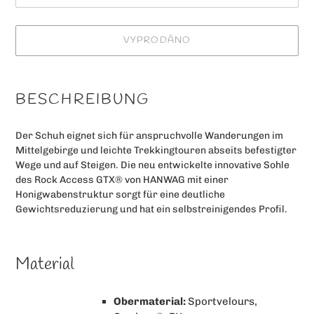
VYPRODÁNO
Produkt
je
BESCHREIBUNG
přidán
do
Der Schuh eignet sich für anspruchvolle Wanderungen im
košíku
Mittelgebirge und leichte Trekkingtouren abseits befestigter
Wege und auf Steigen. Die neu entwickelte innovative Sohle
des Rock Access GTX® von HANWAG mit einer
Honigwabenstruktur sorgt für eine deutliche
Gewichtsreduzierung und hat ein selbstreinigendes Profil.
Material
Obermaterial:
Sportvelours,