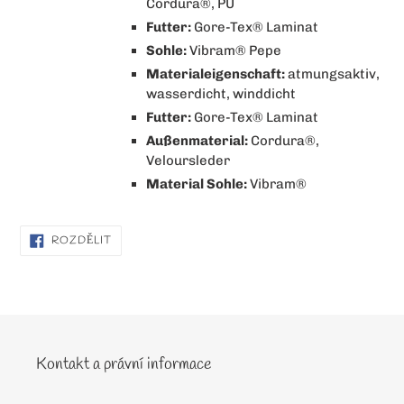
Cordura®, PU
Futter:
Gore-Tex® Laminat
Sohle:
Vibram® Pepe
Materialeigenschaft:
atmungsaktiv,
wasserdicht, winddicht
Futter:
Gore-Tex® Laminat
Außenmaterial:
Cordura®,
Veloursleder
Material Sohle:
Vibram®
SDÍLET
ROZDĚLIT
NA
FACEBOOKU
Kontakt a právní informace